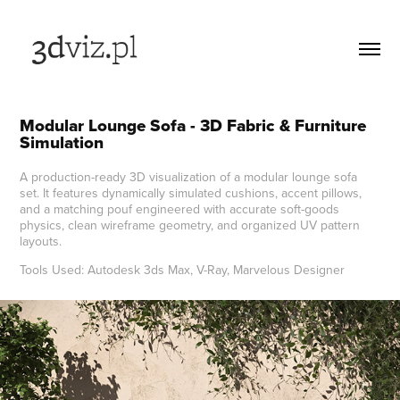
Modular Lounge Sofa - 3D Fabric & Furniture 
Simulation
A production-ready 3D visualization of a modular lounge sofa
set. It features dynamically simulated cushions, accent pillows,
and a matching pouf engineered with accurate soft-goods
physics, clean wireframe geometry, and organized UV pattern
layouts.
Tools Used: Autodesk 3ds Max, V-Ray, Marvelous Designer