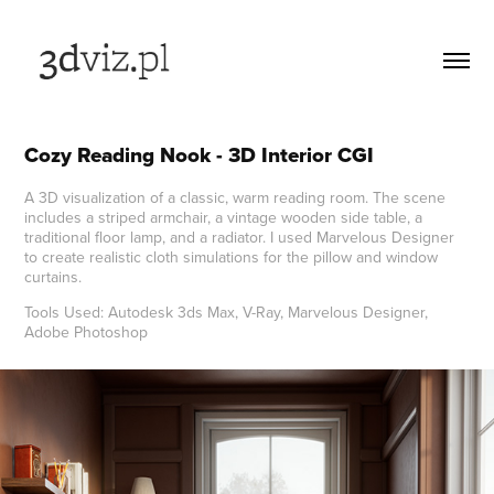
Cozy Reading Nook - 3D Interior CGI
A 3D visualization of a classic, warm reading room. The scene
includes a striped armchair, a vintage wooden side table, a
traditional floor lamp, and a radiator. I used Marvelous Designer
to create realistic cloth simulations for the pillow and window
curtains.
Tools Used: Autodesk 3ds Max, V-Ray, Marvelous Designer,
Adobe Photoshop